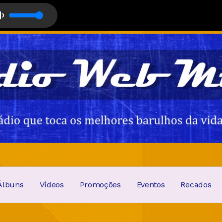
1
k MTNP com Xande McLeite com Xande McLeite
Álbuns
Vídeos
Promoções
Eventos
Recados