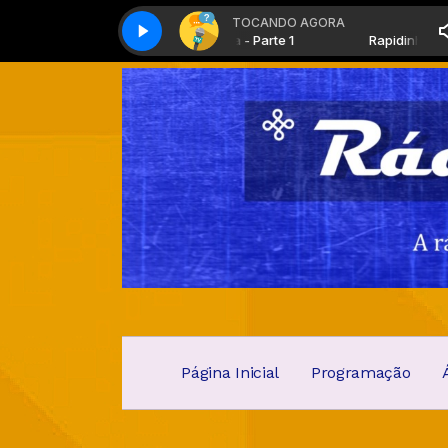
TOCANDO AGORA
Rock MTNP com Xande McLeite com Xande McLeite
Rapidinha - Parte 1
Rapidinha - Parte 
Roc
Página Inicial
Programação