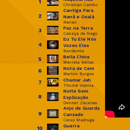
1
Christian Camilo
Cantiga Para
2
Nanâ e Oxalá
Nanan
Paz na Terra
3
Cabeça de Nego
Eu Tu Ele Nós
4
Vozes Eles
Bandemia
Bella Chica
5
Marcela Bellas
Nota de Cem
6
Marlon Borges
Chamar Jah
7
Thomé Vianna
Noite Sem
8
Explicação
Denner Zacarias
Anjo de Guarda
9
Cansado
Celso Madruga
Guerra
10