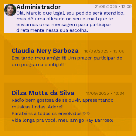
Administrador
21/09/2025 • 12:09
Olá, Marcio que legal, seu pedido será atendido,
mas dê uma olkhado no seu e-mail que te
enviamos uma mensagem para participar
diretamente nessa sua escolha.
Claudia Nery Barboza
18/09/2025 • 13:06
Boa tarde meu amigo!!!!! Um prazer participar de
um programa contigo!!!!
Dilza Motta da Silva
11/09/2025 • 13:34
Rádio bem gostosa de se ouvir, apresentando
músicas lindas. Adorei!
Parabéns a todos os envolvidos!✨️✨️
Vida longa pra você, meu amigo Ray Barroso!