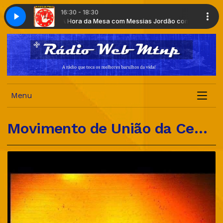
16:30 - 18:30
A Hora da Mesa com Messias Jordão com Messias jo
Vinheta Rádio Web MTNP 2026
Vinheta R
Menu
Movimento de União da Cena Independente Mundial Música Tá na Pista