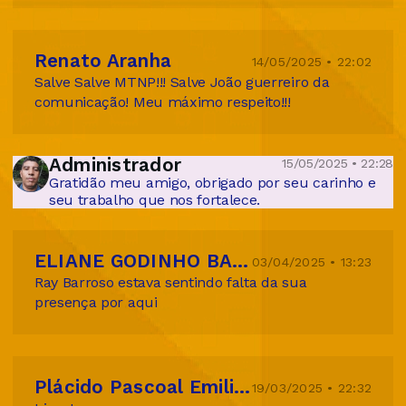
Renato Aranha
14/05/2025 • 22:02
Salve Salve MTNP!!! Salve João guerreiro da
comunicação! Meu máximo respeito!!!
Administrador
15/05/2025 • 22:28
Gratidão meu amigo, obrigado por seu carinho e
seu trabalho que nos fortalece.
ELIANE GODINHO BARROSO TIBURCIO
03/04/2025 • 13:23
Ray Barroso estava sentindo falta da sua
presença por aqui
Plácido Pascoal Emilio de Teixeira
19/03/2025 • 22:32