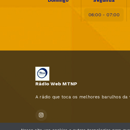
Domingo
Segunda
06:00 - 07:00
Rádio Web MTNP
A rádio que toca os melhores barulhos da 
Todos os direitos reservados.