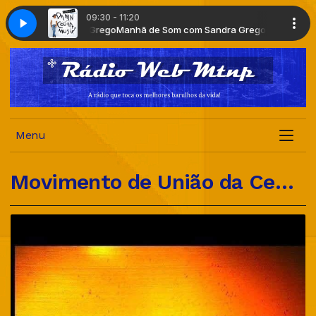
09:30 - 11:20
rego com Sandra Grego
Tour
Telles City Tour
Manhã de Som com Sandra Grego com Sandra 
Menu
Movimento de União da Cena Independente Mundial Música Tá na Pista